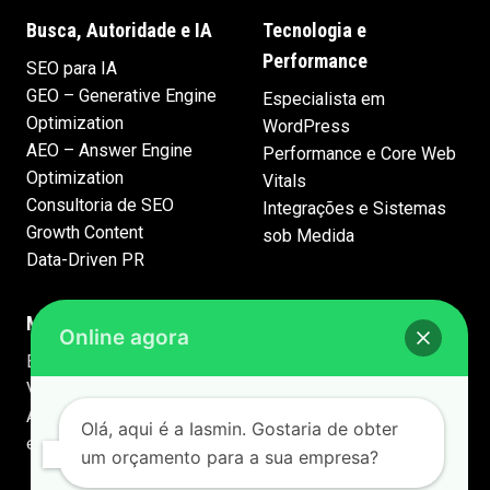
Busca, Autoridade e IA
Tecnologia e
Performance
SEO para IA
GEO – Generative Engine
Especialista em
Optimization
WordPress
AEO – Answer Engine
Performance e Core Web
Optimization
Vitals
Consultoria de SEO
Integrações e Sistemas
Growth Content
sob Medida
Data-Driven PR
Marca e Comunicação
Online agora
Branding e Identidade
Visual
Apresentações Premium
Olá, aqui é a Iasmin. Gostaria de obter
em PowerPoint
um orçamento para a sua empresa?