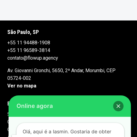
São Paulo, SP
+55 11 94488-1908
+55 11 96589-3814
contato@flowup.agency
Av. Giovanni Gronchi, 5650, 2º Andar, Morumbi, CEP
05724-002
Ver no mapa
Busca, Autoridade e IA
Tecnologia e
Online agora
Performance
SEO para IA
GEO – Generative Engine
Especialista em
Optimization
WordPress
Olá, aqui é a Iasmin. Gostaria de obter