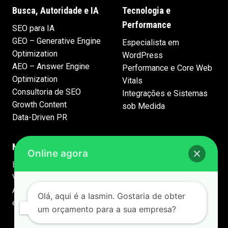
Busca, Autoridade e IA
Tecnologia e
Performance
SEO para IA
GEO – Generative Engine
Especialista em
Optimization
WordPress
AEO – Answer Engine
Performance e Core Web
Optimization
Vitals
Consultoria de SEO
Integrações e Sistemas
Growth Content
sob Medida
Data-Driven PR
Marca e Comunicação
Online agora
Branding e Identidade
Visual
Apresentações Premium
Olá, aqui é a Iasmin. Gostaria de obter
em PowerPoint
um orçamento para a sua empresa?