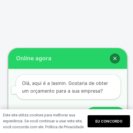
Branding e Identidade Visual
Marcas consistentes que humanos reconhecem
e máquinas identificam.
Ver serviço
Online agora
Olá, aqui é a Iasmin. Gostaria de obter
Apresentações Premium
um orçamento para a sua empresa?
Apresentações estratégicas em PowerPoint
para vender, captar e liderar reuniões decisivas.
Este site utiliza cookies para melhorar sua
Enviar
Ver serviço
experiência. Se você continuar a usar este site,
EU CONCORDO
você concorda com ele.
Política de Privacidade