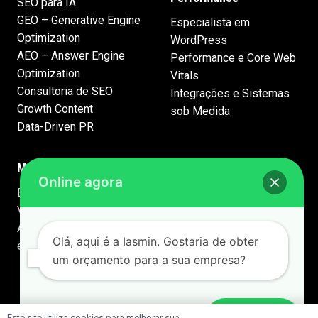
SEO para IA
GEO – Generative Engine
Especialista em
Optimization
WordPress
AEO – Answer Engine
Performance e Core Web
Optimization
Vitals
Consultoria de SEO
Integrações e Sistemas
Growth Content
sob Medida
Data-Driven PR
Marca e Comunicação
Online agora
Branding e Identidade
Visual
Apresentações Premium
Olá, aqui é a Iasmin. Gostaria de obter
em PowerPoint
um orçamento para a sua empresa?
Este site utiliza cookies para melhorar sua