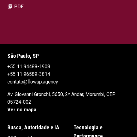
PDF
picture_as_pdf
São Paulo, SP
+55 11 94488-1908
+55 11 96589-3814
contato@flowup.agency
Av. Giovanni Gronchi, 5650, 2º Andar, Morumbi, CEP
05724-002
Ver no mapa
Busca, Autoridade e IA
Tecnologia e
Performance